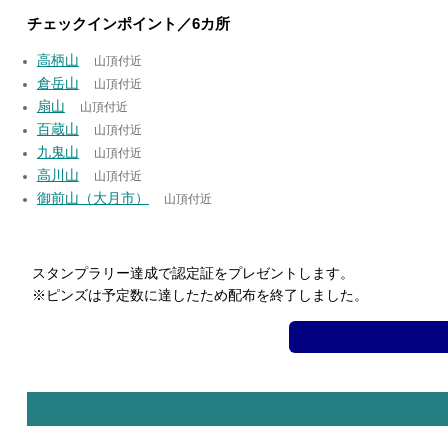
チェックインポイント／6カ所
高柄山
山頂付近
倉岳山
山頂付近
扇山
山頂付近
百蔵山
山頂付近
九鬼山
山頂付近
高川山
山頂付近
御前山（大月市）
山頂付近
スタンプラリー達成で認定証をプレゼントします。
※ピンズは予定数に達したため配布を終了しました。