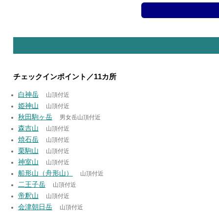
チェックインポイント／11カ所
白神岳
山頂付近
姫神山
山頂付近
秋田駒ヶ岳
男女岳山頂付近
森吉山
山頂付近
焼石岳
山頂付近
栗駒山
山頂付近
神室山
山頂付近
船形山（舟形山）
山頂付近
二王子岳
山頂付近
帝釈山
山頂付近
会津朝日岳
山頂付近