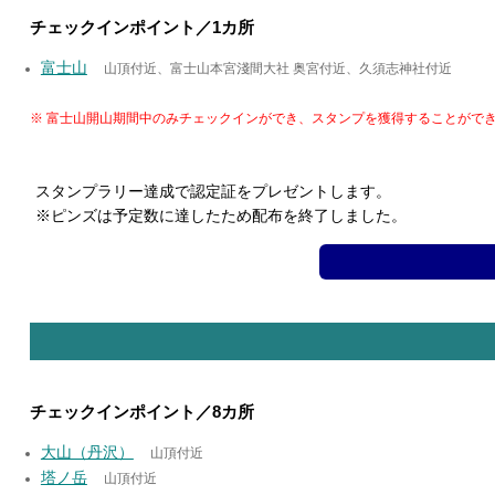
チェックインポイント／1カ所
富士山
山頂付近、富士山本宮淺間大社 奥宮付近、久須志神社付近
※ 富士山開山期間中のみチェックインができ、スタンプを獲得することがで
スタンプラリー達成で認定証をプレゼントします。
※ピンズは予定数に達したため配布を終了しました。
チェックインポイント／8カ所
大山（丹沢）
山頂付近
塔ノ岳
山頂付近