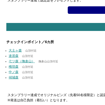
スタンプラリー達成で認定証をプレゼントします。
チェックインポイント／6カ所
大土ヶ森
山頂付近
達居森
山頂付近
七ツ森（撫倉山）
撫倉山山頂付近
権現森
山頂付近
中ノ森
山頂付近
傾城森
山頂付近
スタンプラリー達成でオリジナルピンズ（先着50名様限定）と認
※発送は自己負担（着払い）となります。