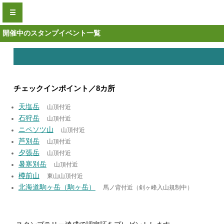
☰
開催中のスタンプイベント一覧
チェックインポイント／8カ所
天塩岳
山頂付近
石狩岳
山頂付近
ニペソツ山
山頂付近
芦別岳
山頂付近
夕張岳
山頂付近
暑寒別岳
山頂付近
樽前山
東山山頂付近
北海道駒ヶ岳（駒ヶ岳）
馬ノ背付近（剣ヶ峰入山規制中）