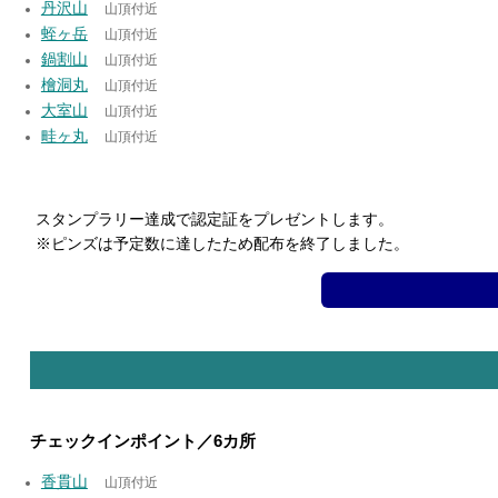
丹沢山
山頂付近
蛭ヶ岳
山頂付近
鍋割山
山頂付近
檜洞丸
山頂付近
大室山
山頂付近
畦ヶ丸
山頂付近
スタンプラリー達成で認定証をプレゼントします。
※ピンズは予定数に達したため配布を終了しました。
チェックインポイント／6カ所
香貫山
山頂付近