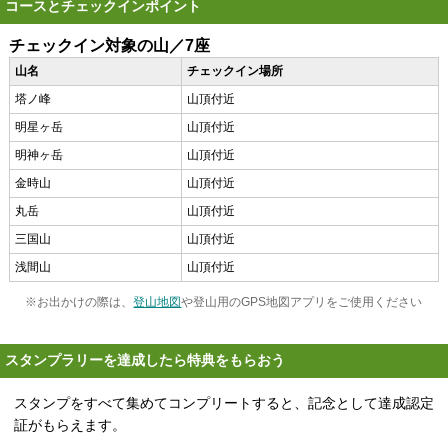
コースとチェックインポイント
チェックイン対象の山／7座
山名
チェックイン場所
塔ノ峰
山頂付近
明星ヶ岳
山頂付近
明神ヶ岳
山頂付近
金時山
山頂付近
丸岳
山頂付近
三国山
山頂付近
浅間山
山頂付近
※お出かけの際は、
登山地図
や登山用のGPS地図アプリをご使用ください
スタンプラリーを達成したら特典をもらおう
スタンプをすべて集めてコンプリートすると、記念として達成認定
証がもらえます。