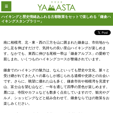
☰
ハイキングと歴史情緒あふれる古都散策をセットで楽しめる「鎌倉ハ
イキングスタンプラリー」
南に相模湾、北・東・西の三方を山に囲まれた鎌倉は、市街地から
少し足を伸ばすだけで、気持ちの良い里山ハイキングが楽しめま
す。なかでも、東西に伸びる尾根一帯は「鎌倉アルプス」の愛称で
親しまれ、いくつものハイキングコースが整備されています。
鎌倉でのハイキングの魅力は、なんといっても歴史や文化、脈々と
受け継がれてきた人々の暮らしが感じられる遺構や史跡との出会い
です。さらに、眺望に優れた山も多く、鎌倉市街や相模湾を見渡す
山、富士山を望む山など、一年を通して四季の景色が楽しめます。
麓には、寺院やカフェなども数多く点在していますので、観光やグ
ルメ、ショッピングなどと組み合わせて、鎌倉ならではの散策をお
楽しみください。