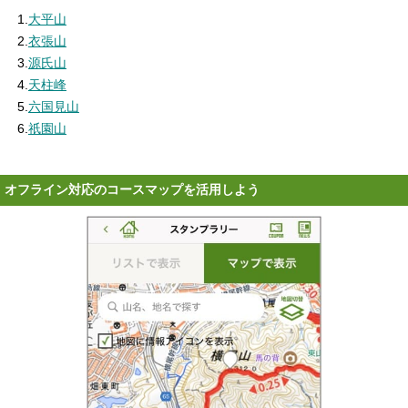
1
.
大平山
2
.
衣張山
3
.
源氏山
4
.
天柱峰
5
.
六国見山
6
.
祇園山
オフライン対応のコースマップを活用しよう