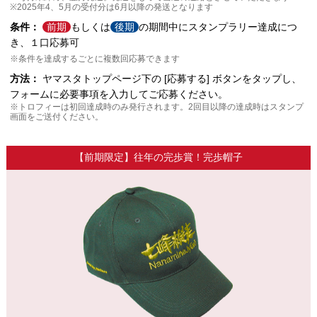
※2025年4、5月の受付分は6月以降の発送となります
条件：
前期
もしくは
後期
の期間中にスタンプラリー達成につ
き、１口応募可
※条件を達成するごとに複数回応募できます
方法：
ヤマスタトップページ下の [応募する] ボタンをタップし、
フォームに必要事項を入力してご応募ください。
※トロフィーは初回達成時のみ発行されます。2回目以降の達成時はスタンプ
画面をご送付ください。
【前期限定】往年の完歩賞！完歩帽子