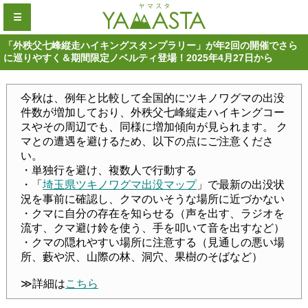
☰
「外秩父七峰縦走ハイキングスタンプラリー」が年2回の開催でさら
に巡りやすく＆期間限定ノベルティ登場！2025年4月27日から
今秋は、例年と比較して全国的にツキノワグマの出没
件数が増加しており、外秩父七峰縦走ハイキングコー
スやその周辺でも、同様に増加傾向が見られます。 ク
マとの遭遇を避けるため、以下の点にご注意くださ
い。
・単独行を避け、複数人で行動する
・「
埼玉県ツキノワグマ出没マップ
」で最新の出没状
況を事前に確認し、クマのいそうな場所に近づかない
・クマに自分の存在を知らせる（声を出す、ラジオを
流す、クマ避け鈴を使う、手を叩いて音を出すなど）
・クマの隠れやすい場所に注意する（見通しの悪い場
所、藪や沢、山際の林、洞穴、果樹のそばなど）
≫詳細は
こちら