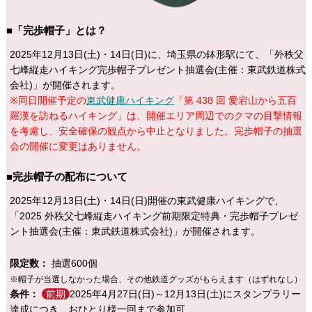
■「完歩帽子」とは？
2025年12月13日(土)・14日(日)に、埼玉県の鉢形駅にて、「外秩父
七峰縦走ハイキング完歩帽子プレゼント抽選会(主催：東武鉄道株式
会社)」が開催されます。
※同日開催予定の
東武健康ハイキング
「第 438 回 愛宕山から五百
羅漢を訪ねるハイキング」は、開催エリア周辺でのクマの目撃情報
を考慮し、安全確保の観点から中止となりました。完歩帽子の抽選
会の開催に変更はありません。
■完歩帽子の配布について
2025年12月13日(土)・14日(日)開催の東武健康ハイキングで、
「2025 外秩父七峰縦走ハイキング前期限定特典・完歩帽子プレゼ
ント抽選会(主催：東武鉄道株式会社)」が開催されます。
限定数：
抽選600個
※帽子が当選しなかった場合、その他鉄道グッズがもらえます（はずれなし）
条件：
前期
2025年4月27日(日)～12月13日(土)にスタンプラリー
達成につき、おひとり様一回まで参加可