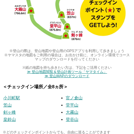
※登山の際は、登山地図や登山用のGPSアプリを利用して歩きましょう
※ヤマスタの地図をご利用の場合は、お出かけ前に、オンライン環境でコース
マップのダウンロードを行ってください
※紙の地図を持ち歩きたい方は、下記をご活用ください
≫ 登山地図閲覧＆登山計画ツール「ヤマタイム」
≫ 登山MAPのダウンロード
＜チェックイン場所／全8ヵ所＞
小川町駅
官ノ倉山
笠山
堂平山
剣ヶ峰
大霧山
皇鈴山
登谷山
※どのチェックインポイントからでも、自由に巡ることができます