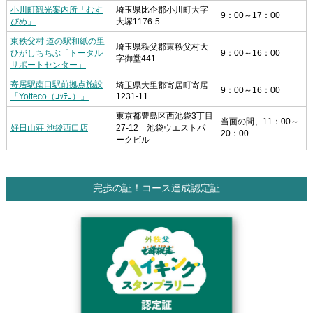
小川町観光案内所「むす
埼玉県比企郡小川町大字
9：00～17：00
びめ」
大塚1176-5
東秩父村 道の駅和紙の里
埼玉県秩父郡東秩父村大
ひがしちちぶ「トータル
9：00～16：00
字御堂441
サポートセンター」
寄居駅南口駅前拠点施設
埼玉県大里郡寄居町寄居
9：00～16：00
「Yotteco（ﾖｯﾃｺ）」
1231-11
東京都豊島区西池袋3丁目
当面の間、11：00～
好日山荘 池袋西口店
27-12 池袋ウエストパ
20：00
ークビル
完歩の証！コース達成認定証