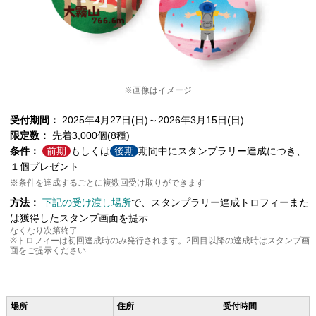
※画像はイメージ
受付期間：
2025年4月27日(日)～2026年3月15日(日)
限定数：
先着3,000個(8種)
条件：
前期
もしくは
後期
期間中にスタンプラリー達成につき、
１個プレゼント
※条件を達成するごとに複数回受け取りができます
方法：
下記の受け渡し場所
で、スタンプラリー達成トロフィーまた
は獲得したスタンプ画面を提示
なくなり次第終了
※トロフィーは初回達成時のみ発行されます。2回目以降の達成時はスタンプ画
面をご提示ください
場所
住所
受付時間