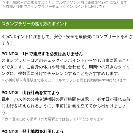
※小川町駅～寄居駅まで歩くと、フルマラソンと同じ距離(約42km)になります
※前期と後期でスタンプラリーチェックインポイントは同じです
スタンプラリーの巡り方のポイント
3つのポイントに注意して、安心・安全を最優先にコンプリートをめざ
そう！
POINT① 1日で達成する必要はありません
スタンプラリーはどのチェックインポイントからでも自由に巡ること
ができます。ご自身の体力や時間に合わせて、期間中の好きなタイミ
ングに、複数回に分けてチャレンジすることをおすすめします。
※小川町駅～寄居駅まで歩くと、フルマラソンと同じ距離(約42km)になります
POINT② 山行計画を立てよう
電車・バス等の公共交通機関の運行時間を確認し、必ず日が暮れる前
に山行を終えられるように、事前に計画を立ててから出かけましょ
う。
※例：登谷山から最寄りの寄居駅までは徒歩で120分かかります
POINT③ 登山地図を利用しよう