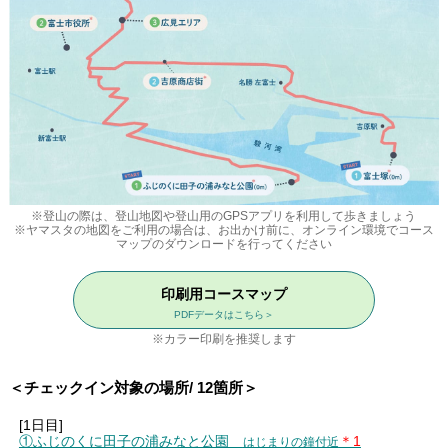
※登山の際は、登山地図や登山用のGPSアプリを利用して歩きましょう
※ヤマスタの地図をご利用の場合は、お出かけ前に、オンライン環境でコース
マップのダウンロードを行ってください
印刷用コースマップ
PDFデータはこちら＞
※カラー印刷を推奨します
＜チェックイン対象の場所/ 12箇所＞
[1日目]
①ふじのくに田子の浦みなと公園
＊1
はじまりの鐘付近