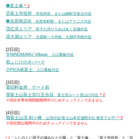
❶富士塚
＊1
②富士市役所
市役所前、または錦町交差点付近
❷吉原商店街
吉原本町駅、またはアドニス付近
③広見エリア
田子の月ひろみぱあく店舗付近
④大淵エリア
大淵第一小学校、大淵中学校付近
[2日目]
⑤NINOMARU Village
入口看板付近
⑥ふじひのきパーク
⑦PICA表富士
入口看板付近
[3日目]
⑧旧料金所 ゲート前
⑨富士山富士宮口五合目
＊2
富士宮ルート登山口付近
※現在冬季冬期閉鎖期間中のためチェックインできません
[4日目]
⑩富士山頂 剣ヶ峰
＊3
山頂付近(富士山本宮淺間大社 奥宮でも可)
※現在閉山期間中のためチェックインできません
＊1
「ふじのくに田子の浦みなと公園」と「富士塚」、「富士市役所」と「吉