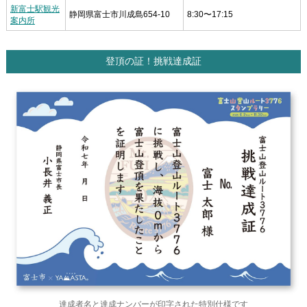
新富士駅観光
静岡県富士市川成島654-10
8:30〜17:15
案内所
登頂の証！挑戦達成証
達成者名と達成ナンバーが印字された特別仕様です