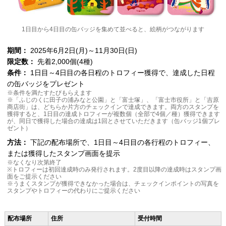
1日目から4日目の缶バッジを集めて並べると、絵柄がつながります
期間：
2025年6月2日(月)～11月30日(日)
限定数：
先着2,000個(4種)
条件：
1日目～4日目の各日程のトロフィー獲得で、達成した日程
の缶バッジをプレゼント
※条件を満たすたびもらえます
※「ふじのくに田子の浦みなと公園」と「富士塚」、「富士市役所」と「吉原
商店街」は、どちらか片方のチェックインで達成できます。両方のスタンプを
獲得すると、1日目の達成トロフィーが複数個（全部で4個／種）獲得できます
が、同日で獲得した場合の達成は1回とさせていただきます（缶バッジ1個プレ
ゼント）
方法：
下記の配布場所で、1日目～4日目の各行程のトロフィー、
または獲得したスタンプ画面を提示
※なくなり次第終了
※トロフィーは初回達成時のみ発行されます。2度目以降の達成時はスタンプ画
面をご提示ください
※うまくスタンプが獲得できなかった場合は、チェックインポイントの写真を
スタンプやトロフィーの代わりにご提示ください
配布場所
住所
受付時間