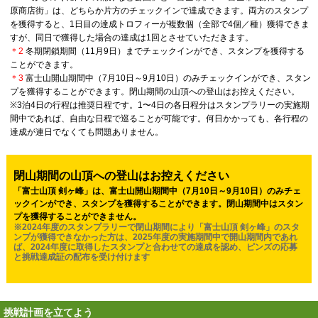
原商店街」は、どちらか片方のチェックインで達成できます。両方のスタンプ
を獲得すると、1日目の達成トロフィーが複数個（全部で4個／種）獲得できま
すが、同日で獲得した場合の達成は1回とさせていただきます。
＊2
冬期閉鎖期間（11月9日）までチェックインができ、スタンプを獲得する
ことができます。
＊3
富士山開山期間中（7月10日～9月10日）のみチェックインができ、スタン
プを獲得することができます。閉山期間の山頂への登山はお控えください。
※3泊4日の行程は推奨日程です。1〜4日の各日程分はスタンプラリーの実施期
間中であれば、自由な日程で巡ることが可能です。何日かかっても、各行程の
達成が連日でなくても問題ありません。
閉山期間の山頂への登山はお控えください
「富士山頂 剣ヶ峰」は、富士山開山期間中（7月10日～9月10日）のみチェ
ックインができ、スタンプを獲得することができます。閉山期間中はスタン
プを獲得することができません。
※2024年度のスタンプラリーで閉山期間により「富士山頂 剣ヶ峰」のスタ
ンプが獲得できなかった方は、2025年度の実施期間中で開山期間内であれ
ば、2024年度に取得したスタンプと合わせての達成を認め、ピンズの応募
と挑戦達成証の配布を受け付けます
挑戦計画を立てよう