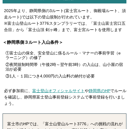
2025年より、静岡県側の3ルート(富士宮ルート、御殿場ルート、須
走ルート)では以下の登山規制が行われています。
※富士山登山ルート3776スタンプラリーでは、「富士山富士宮口五
合目」から「富士山頂 剣ヶ峰」まで、富士宮ルートを使用します
＜静岡県側３ルート入山条件＞
①富士山の保全、安全登山に係るルール・マナーの事前学習（e
ラーニング）の修了
②夜間規制時間帯（午後2時～翌午前3時）の入山は、山小屋の宿
泊が必要
③1人・１回につき4,000円の入山料の納付が必要
必ず参加前に、
富士登山オフィシャルサイト
や
静岡県のHP
でルール
を確認し、静岡県富士登山事前登録システムで事前登録を行いまし
ょう。
富士市のHPでは、「富士山登山ルート3776」への挑戦の流れが