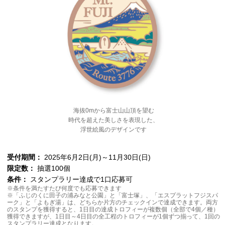
海抜0mから富士山山頂を望む
時代を超えた美しさを表現した、
浮世絵風のデザインです
受付期間：
2025年6月2日(月)～11月30日(日)
限定数：
抽選100個
条件：
スタンプラリー達成で1口応募可
※条件を満たすたび何度でも応募できます
※「ふじのくに田子の浦みなと公園」と「富士塚」、「エスプラットフジスパ
ーク」と「よもぎ湯」は、どちらか片方のチェックインで達成できます。両方
のスタンプを獲得すると、1日目の達成トロフィーが複数個（全部で4個／種）
獲得できますが、1日目～4日目の全工程のトロフィーが1個ずつ揃って、1回の
スタンプラリー達成となります。