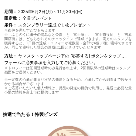
期間：
2025年6月2日(月)～11月30日(日)
限定数：
全員プレゼント
条件：
スタンプラリー達成で１枚プレゼント
※条件を満たすたびもらえます
※「ふじのくに田子の浦みなと公園」と「富士塚」、「富士市役所」と「吉原
商店街」は、どちらか片方のチェックインで達成できます。両方のスタンプを
獲得すると、1日目の達成トロフィーが複数個（全部で4個／種）獲得できます
が、同日で獲得した場合の達成は1回とさせていただきます
方法：
ヤマスタトップページ下の [応募する] ボタンをタップし、
フォームに必要事項を入力してご応募ください。
※トロフィーは初回達成時のみ発行されます。2回目以降の達成時はスタンプ
画面をご送付ください。
※一定数の応募が集まり次第の発送となるため、応募してから到着まで数か月
かかる場合がございます
※ご応募いただいた個人情報は、賞品の発送の目的で利用し、発送に必要な最
小限の情報を富士市に提供します
抽選で当たる！特製ピンズ