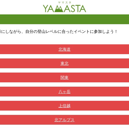
考にしながら、自分の登山レベルに合ったイベントに参加しよう！
北海道
東北
関東
八ヶ岳
上信越
北アルプス