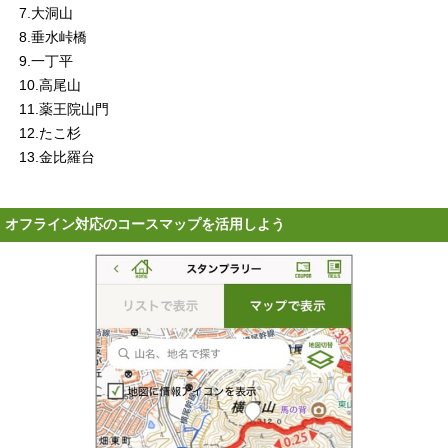
7
.大洞山
8
.垂水峠橋
9
.一丁平
10
.高尾山
11
.薬王院山門
12
.たこ杉
13
.金比羅台
オフライン対応のコースマップを活用しよう