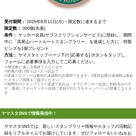
受付期間：
2025年8月11日(月)～限定数に達するまで
限定数：
300個(先着)
条件：
ヤッホー会員(サブスクリプションサービス)に登録し、期間
中に「高尾山ハートルートスタンプラリー」を達成した方に、特製
ピンズを1個プレゼント
方法：
ヤマスタトップページ下の [応募する] ボタンをタップし、
フォームに必要事項を入力してご応募ください。
※限定数に達し次第終了となります
※特典の受け取りは一人一回まで
※達成トロフィーは最初の達成時のみ獲得できます。2度目以降の達成時は集め
たスタンプ画面をご提示ください
※期間中のスタンプラリー達成であれば、すでにヤッホー会員に登録済みの方
や、達成してからヤッホー会員に登録された方もキャンペーンの対象となりま
す
ヤマスタSNSで情報発信中！
ヤマスタSNSでは、新しいスタンプラリー情報やスタッフの活動記
録をリアルタイムでお届けしています。ぜひフォロー＆いいねをお