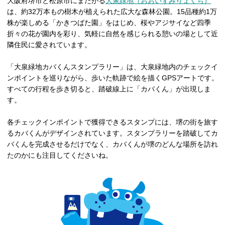
大阪府堺市と松原市にまたがる
大泉緑地（おおいずみりょくち）
は、約32万本もの樹木が植えられた広大な森林公園。15品種約1万
株が楽しめる「かきつばた園」をはじめ、桜やアジサイなど四季
折々の花が園内を彩り、気軽に自然を感じられる憩いの場として近
隣住民に愛されています。
「大泉緑地カバくんスタンプラリー」は、大泉緑地内のチェックイ
ンポイントを巡りながら、歩いた軌跡で絵を描くGPSアートです。
すべての行程を歩き切ると、踏破線上に「カバくん」が出現しま
す。
各チェックインポイントで獲得できるスタンプには、堺の街を旅す
るカバくんがデザインされています。スタンプラリーを踏破してカ
バくんを完成させるだけでなく、カバくんが堺のどんな場所を訪れ
たのかにも注目してくださいね。