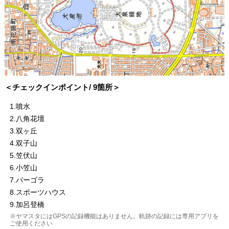
＜チェックインポイント/ 9箇所＞
1
.噴水
2
.八角花壇
3
.双ヶ丘
4
.双子山
5
.笠伏山
6
.小笠山
7
.パーゴラ
8
.スポーツハウス
9
.加呂登橋
※ヤマスタにはGPSの記録機能はありません。軌跡の記録には専用アプリを
ご使用ください