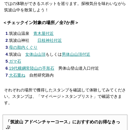
ではの体験ができるスポットを巡ります。探検気分を味わいながら
筑波山中を散策しよう！
＜チェックイン対象の場所／全7か所＞
1
.筑波山温泉
青木屋付近
2
.筑波山神社
日枝神社付近
3
.
母の胎内くぐり
4
.筑波山
女体山山頂
もしくは
男体山山頂付近
5
.
ガマ石
6
.
19代横綱常陸山の手形石
男体山登山道入口付近
7
.
大石重ね
自然研究路内
それぞれの場所で獲得したスタンプを確認して体験してみてくださ
い。スタンプは、「マイページ＞スタンプリスト」で確認できま
す。
「筑波山 アドベンチャーコース」におすすめのお得なきっ
ぷ