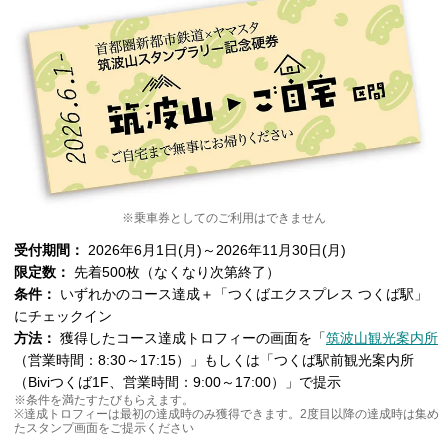
※乗車券としてのご利用はできません
受付期間：
2026年6月1日(月)～2026年11月30日(月)
限定数：
先着500枚（なくなり次第終了）
条件：
いずれかのコース達成＋「つくばエクスプレス つくば駅」
にチェックイン
方法：
獲得したコース達成トロフィーの画面を「
筑波山観光案内所
（営業時間：8:30～17:15）」もしくは「つくば駅前観光案内所
（Biviつくば1F、営業時間：9:00～17:00）」で提示
※条件を満たすたびもらえます。
※達成トロフィーは最初の達成時のみ獲得できます。2度目以降の達成時は集め
たスタンプ画面をご提示ください