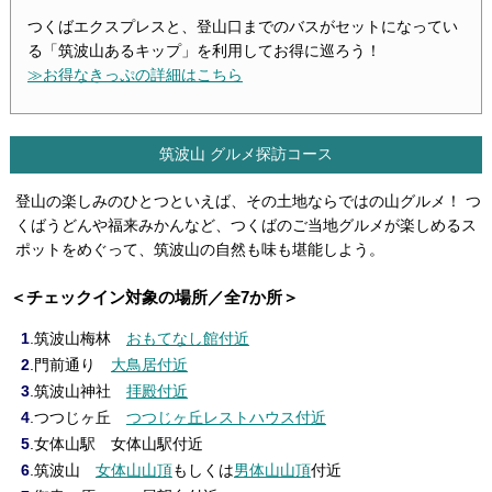
つくばエクスプレスと、登山口までのバスがセットになってい
る「筑波山あるキップ」を利用してお得に巡ろう！
≫お得なきっぷの詳細はこちら
筑波山 グルメ探訪コース
登山の楽しみのひとつといえば、その土地ならではの山グルメ！ つ
くばうどんや福来みかんなど、つくばのご当地グルメが楽しめるス
ポットをめぐって、筑波山の自然も味も堪能しよう。
＜チェックイン対象の場所／全7か所＞
1
.筑波山梅林
おもてなし館付近
2
.門前通り
大鳥居付近
3
.筑波山神社
拝殿付近
4
.つつじヶ丘
つつじヶ丘レストハウス付近
5
.女体山駅 女体山駅付近
6
.筑波山
女体山山頂
もしくは
男体山山頂
付近