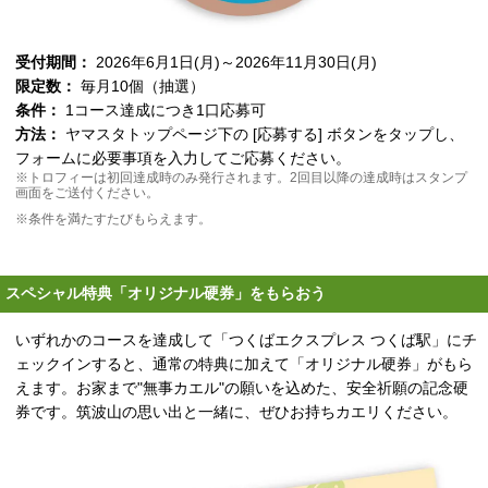
受付期間：
2026年6月1日(月)～2026年11月30日(月)
限定数：
毎月10個（抽選）
条件：
1コース達成につき1口応募可
方法：
ヤマスタトップページ下の [応募する] ボタンをタップし、
フォームに必要事項を入力してご応募ください。
※トロフィーは初回達成時のみ発行されます。2回目以降の達成時はスタンプ
画面をご送付ください。
※条件を満たすたびもらえます。
スペシャル特典「オリジナル硬券」をもらおう
いずれかのコースを達成して「つくばエクスプレス つくば駅」にチ
ェックインすると、通常の特典に加えて「オリジナル硬券」がもら
えます。お家まで"無事カエル"の願いを込めた、安全祈願の記念硬
券です。筑波山の思い出と一緒に、ぜひお持ちカエリください。